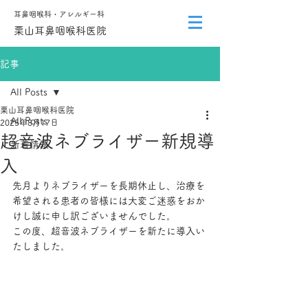
​耳鼻咽喉科・アレルギー科
​栗山耳鼻咽喉科医院
記事
All Posts
栗山耳鼻咽喉科医院
All Posts
2025年8月17日
超音波ネブライザー新規導
新着情報
入
先月よりネブライザーを長期休止し、治療を
希望される患者の皆様には大変ご迷惑をおか
けし誠に申し訳ございませんでした。
この度、超音波ネブライザーを新たに導入い
たしました。