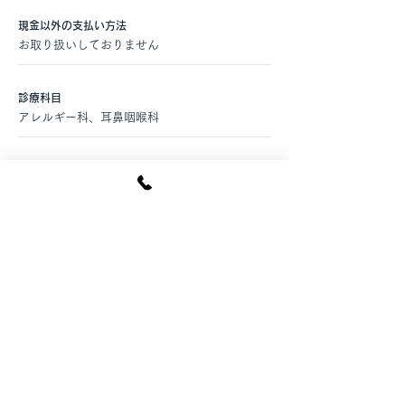
現金以外の支払い方法
お取り扱いしておりません
​診療科目
アレルギー科、耳鼻咽喉科
アクセス
京都市バス千本丸太町停留所・徒歩1分
車でお越しの患者様
千本丸太町一筋東を北へ
駐車料金あり 無料
バスでお越しの患者様
京都市バス千本丸太町停留所・徒歩1分